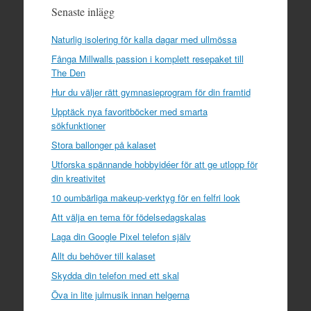
Senaste inlägg
Naturlig isolering för kalla dagar med ullmössa
Fånga Millwalls passion i komplett resepaket till
The Den
Hur du väljer rätt gymnasieprogram för din framtid
Upptäck nya favoritböcker med smarta
sökfunktioner
Stora ballonger på kalaset
Utforska spännande hobbyidéer för att ge utlopp för
din kreativitet
10 oumbärliga makeup-verktyg för en felfri look
Att välja en tema för födelsedagskalas
Laga din Google Pixel telefon själv
Allt du behöver till kalaset
Skydda din telefon med ett skal
Öva in lite julmusik innan helgerna