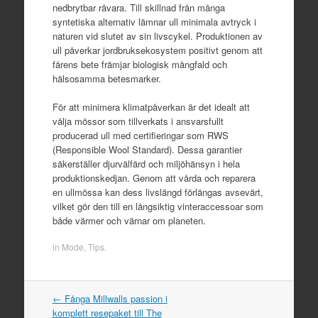
nedbrytbar råvara. Till skillnad från många
syntetiska alternativ lämnar ull minimala avtryck i
naturen vid slutet av sin livscykel. Produktionen av
ull påverkar jordbruksekosystem positivt genom att
fårens bete främjar biologisk mångfald och
hälsosamma betesmarker.
För att minimera klimatpåverkan är det idealt att
välja mössor som tillverkats i ansvarsfullt
producerad ull med certifieringar som RWS
(Responsible Wool Standard). Dessa garantier
säkerställer djurvälfärd och miljöhänsyn i hela
produktionskedjan. Genom att vårda och reparera
en ullmössa kan dess livslängd förlängas avsevärt,
vilket gör den till en långsiktig vinteraccessoar som
både värmer och värnar om planeten.
in
Mode
,
Tips
.
←
Fånga Millwalls passion i
Post navigation
komplett resepaket till The