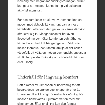
isolering men begränsar andningsförmågan, vilket
kan göra att mössan känns fuktig vid pulsande
aktivitet utomhus.
För den som leder ett aktivt liv utomhus kan en
modell med dubbelvikt kant runt pannan vara
fördelaktig, eftersom den ger extra värme där vind
ofta letar sig in. Många varianter har även
fleecefodring som ökar komforten och täthet och
förhindrar att kall luft tränger igenom. Vid byte
mellan inomhus- och utomhusmiljö är det också
värdefullt att välja en mössa som snabbt anpassar
sig till temperaturförändringar och inte blir för varm
eller klibbig.
Underhåll för långvarig komfort
Rätt skötsel av ullmössan är nödvändig för att
bevara dess isolerande egenskaper år efter år.
Eftersom ull är känsligt för mekanisk nötning bör
mössan handtvättas i ljummet vatten med milt
ullschampo. Efter sköljning kan den formas