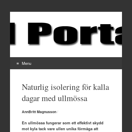
ABM Portalen
Din nöjes och hobby portal
Menu
Skip to content
Naturlig isolering för kalla
dagar med ullmössa
AnnBritt Magnusson
/
En ullmössa fungerar som ett effektivt skydd
mot kyla tack vare ullen unika förmåga att