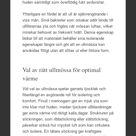
huden samtidigt som överflödig fukt avdunstar.
Ytterligare en fördel är att ull är självrengörande i
viss mån. Små bakterier som orsakar odör binds till
ullfibrernas yta och frigörs när mössan luftas, vilket
minskar behovet av frekvent tvätt. Denna egenskap
bidrar till att materialet behåller sina isolerande
egenskaper längre och gör att en ullmössa kan
användas flitigt utan att slitas ut eller förlora form.
Val av rätt ullmössa för optimal
värme
Vid val av ullmössa spelar garnets tjocklek och
fiberlängd en avgörande roll för isolering och
komfort. Finull i merinogarn ger en mjuk yta som
inte kliar mot huden, medan tjockare ullblandningar
ger extra värme vid riktigt kalla dagar. Strukturen på
stickningen, som ribbstickning eller slätstickning,
påverkar också hur mycket luft som kan cirkulera
och isolera. En tätare stickning ger kraftigare