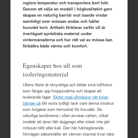
reglera temperatur och transportera bort fukt.
Genom att välja en modell i högkvalitativt garn
skapas en naturlig barriär mot isande vindar
samtidigt som mössan andas och håller
huvudet torrt. Artikeln förklarar varför ull är
överlägset syntetiska material under
vintermånaderna och hur rätt val av mössa kan
förbättra både värme och komfort.
Egenskaper hos ull som
isoleringsmaterial
Ullens fibrer är skrynkliga och bildar små luftfickor
som fångar upp kroppsvärme och skapar ett
isolerande lager.
Skönt med ullmössor när kylan
tränger på
blir extra tydligt tack vare denna struktur
som fungerar som termostat för huvudet. De
naturliga lanolinerna i ullen avvisar vatten, vilket
innebär att även lätt duggregn eller slask inte gör
mössan blöt eller kall. Den här fuktreglerande
förmågan säkerställer att värmen stannar kvar nära