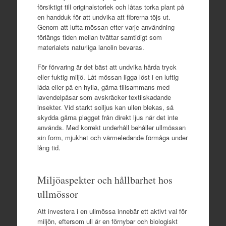
försiktigt till originalstorlek och låtas torka plant på
en handduk för att undvika att fibrerna töjs ut.
Genom att lufta mössan efter varje användning
förlängs tiden mellan tvättar samtidigt som
materialets naturliga lanolin bevaras.
För förvaring är det bäst att undvika hårda tryck
eller fuktig miljö. Låt mössan ligga löst i en luftig
låda eller på en hylla, gärna tillsammans med
lavendelpåsar som avskräcker textilskadande
insekter. Vid starkt solljus kan ullen blekas, så
skydda gärna plagget från direkt ljus när det inte
används. Med korrekt underhåll behåller ullmössan
sin form, mjukhet och värmeledande förmåga under
lång tid.
Miljöaspekter och hållbarhet hos
ullmössor
Att investera i en ullmössa innebär ett aktivt val för
miljön, eftersom ull är en förnybar och biologiskt